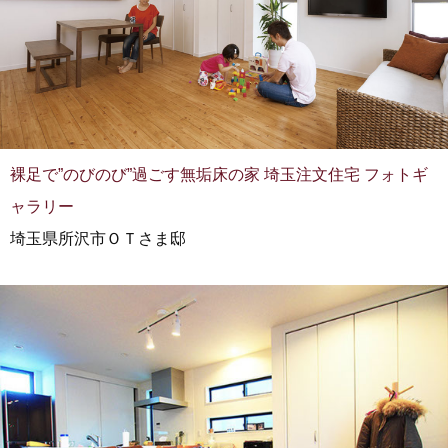
裸足で”のびのび”過ごす無垢床の家 埼玉注文住宅 フォトギ
ャラリー
埼玉県所沢市ＯＴさま邸