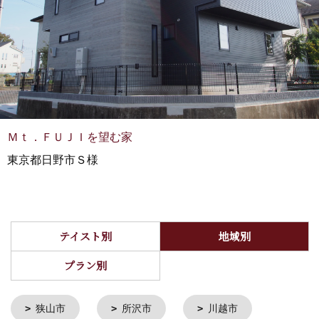
Ｍｔ．ＦＵＪＩを望む家
東京都日野市Ｓ様
テイスト別
地域別
プラン別
狭山市
所沢市
川越市