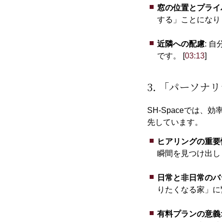
窓の位置とプライ
する」ことになりま
近隣への配慮
: 
です。 [
03:13
]
3. 「パーソ
SH-Spaceで
先しています。
ヒアリングの重要
瞬間を見つけ出しま
日常と非日常のバ
りたくなる家」に繋
有料プランの意義