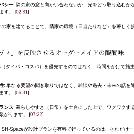
バシー
: 隣の家の窓と向かい合わないか、光をどう取り込む
す。 [
02:31
]
自分の家を建てることで、隣家の環境（日当たりなど）を著しく
ナリティ」を反映させるオーダーメイドの醍醐味
は、効率（タイパ・コスパ）を優先するのではなく、時間をかけて
性
: 単なる要望の聞き取りではなく、雑談や過去・未来の話
す。 [
06:31
]
ランス
: 暮らしやすさ（日常）を土台にした上で、ワクワク
がります。 [
07:22
]
: SH-Spaceが設計プランを有料で行っているのは、それ