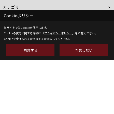
Cookieポリシー
当サイトではCookieを使用します。
株式会社SH-Space
Cookieの使用に関する詳細は 「
プライバシーポリシー
」をご覧ください。
Cookieを受け入れるか拒否するか選択してください。
〒350-1316
埼玉県狭山市南入曽558-9
同意する
同意しない
TEL：
04-2902-6070
FAX：04-2902-6111
＜営業時間＞9:00～18:00
＜定休日＞水曜日
Copyright (c) SH-space. All Rights Reserved.
Produced by
ゴデスクリエイト