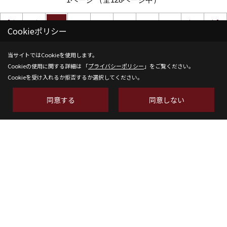
26/07/11
朝のヒトコマ
Cookieポリシー
26/07/10
「海」を一番想像させる花は？！
当サイトではCookieを使用します。
Cookieの使用に関する詳細は 「
プライバシーポリシー
」をご覧ください。
Cookieを受け入れるか拒否するか選択してください。
1ページ （全128ページ中）
同意する
同意しない
1
2
3
4
5
6
株式会社SH-Space