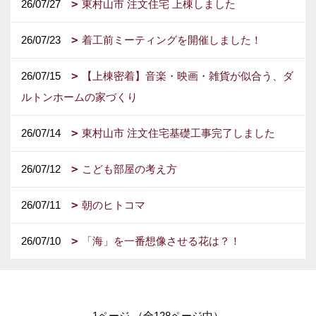
26/07/29
【時短家事】ドラム式VS乾太くん！ガス乾
燥機を選ぶべきメリットと新築時の注意点を徹底解説
26/07/28
住宅の研究を工務店仲間と取り組んでます！
26/07/27
東村山市 注文住宅 上棟しました
26/07/23
着工前ミーティングを開催しました！
26/07/15
【上棟密着】音楽・映画・雑貨が似合う、ダ
ルトンホームの家づくり
26/07/14
東村山市 注文住宅基礎工事完了しました
26/07/12
こども部屋の考え方