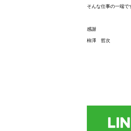
そんな仕事の一端で
感謝
柿澤 哲次