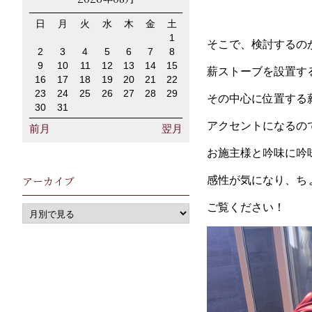
日
月
火
水
木
金
土
1
そこで、検討するの
2
3
4
5
6
7
8
9
10
11
12
13
14
15
薪ストーブを設置す
16
17
18
19
20
21
22
23
24
25
26
27
28
29
その中心に位置する
30
31
アクセントになるの
前月
翌月
お施主様と吟味に吟
アーカイブ
感性が気になり、ち
ご覧ください！