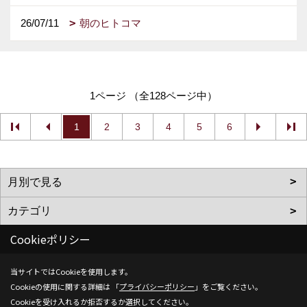
26/07/11
朝のヒトコマ
1ページ （全128ページ中）
1
2
3
4
5
6
Cookieポリシー
当サイトではCookieを使用します。
株式会社SH-Space
Cookieの使用に関する詳細は 「
プライバシーポリシー
」をご覧ください。
〒350-1316
Cookieを受け入れるか拒否するか選択してください。