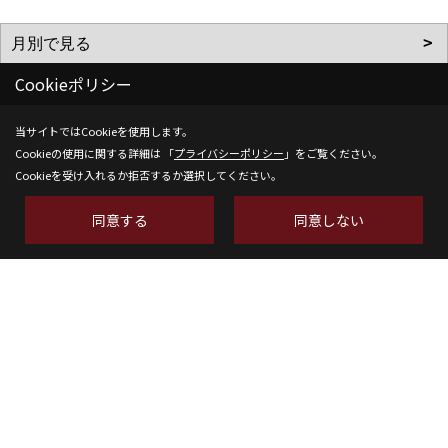
Cookieポリシー
当サイトではCookieを使用します。
Cookieの使用に関する詳細は 「
プライバシーポリシー
」をご覧ください。
Cookieを受け入れるか拒否するか選択してください。
株式会社SH-Space
〒350-1316
同意する
同意しない
埼玉県狭山市南入曽558-9
TEL：
04-2902-6070
FAX：04-2902-6111
＜営業時間＞9:00～18:00
＜定休日＞水曜日
Copyright (c) SH-space. All Rights Reserved.