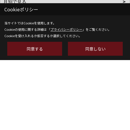
Cookieポリシー
当サイトではCookieを使用します。
Cookieの使用に関する詳細は 「
プライバシーポリシー
」をご覧ください。
Cookieを受け入れるか拒否するか選択してください。
株式会社SH-Space
同意する
同意しない
〒350-1316
埼玉県狭山市南入曽558-9
TEL：
04-2902-6070
FAX：04-2902-6111
＜営業時間＞9:00～18:00
＜定休日＞水曜日
Copyright (c) SH-space. All Rights Reserved.
Produced by
ゴデスクリエイト