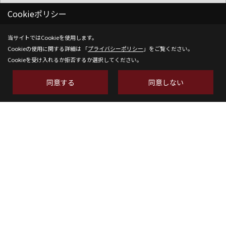
Cookieポリシー
当サイトではCookieを使用します。
Cookieの使用に関する詳細は 「
プライバシーポリシー
」をご覧ください。
Cookieを受け入れるか拒否するか選択してください。
株式会社SH-Space
〒350-1316
同意する
同意しない
埼玉県狭山市南入曽558-9
TEL：
04-2902-6070
FAX：04-2902-6111
＜営業時間＞9:00～18:00
＜定休日＞水曜日
Copyright (c) SH-space. All Rights Reserved.
Produced by
ゴデスクリエイト