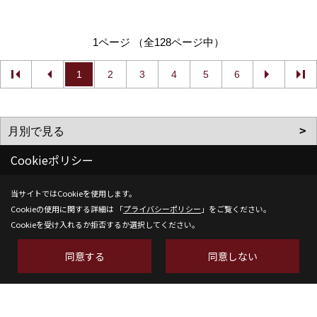
1ページ （全128ページ中）
1
2
3
4
5
6
Cookieポリシー
当サイトではCookieを使用します。
Cookieの使用に関する詳細は 「
プライバシーポリシー
」をご覧ください。
Cookieを受け入れるか拒否するか選択してください。
株式会社SH-Space
〒350-1316
同意する
同意しない
埼玉県狭山市南入曽558-9
TEL：
04-2902-6070