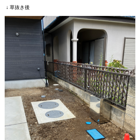
↓ 草抜き後