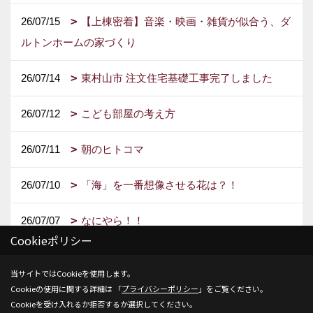
26/07/15
【上棟密着】音楽・映画・雑貨が似合う、ダ
ルトンホームの家づくり
26/07/14
東村山市 注文住宅基礎工事完了しました
26/07/12
こども部屋の考え方
26/07/11
朝のヒトコマ
26/07/10
「海」を一番想像させる花は？！
26/07/07
なにやら！！
Cookieポリシー
当サイトではCookieを使用します。
Cookieの使用に関する詳細は 「
プライバシーポリシー
」をご覧ください。
1ページ （全128ページ中）
Cookieを受け入れるか拒否するか選択してください。