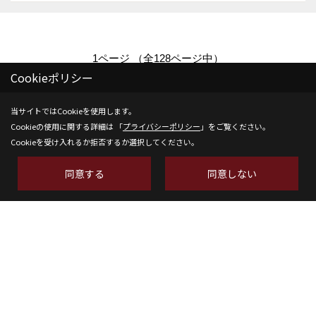
1ページ （全128ページ中）
Cookieポリシー
1
2
3
4
5
6
当サイトではCookieを使用します。
Cookieの使用に関する詳細は 「
プライバシーポリシー
」をご覧ください。
Cookieを受け入れるか拒否するか選択してください。
同意する
同意しない
株式会社SH-Space
〒350-1316
埼玉県狭山市南入曽558-9
TEL：
04-2902-6070