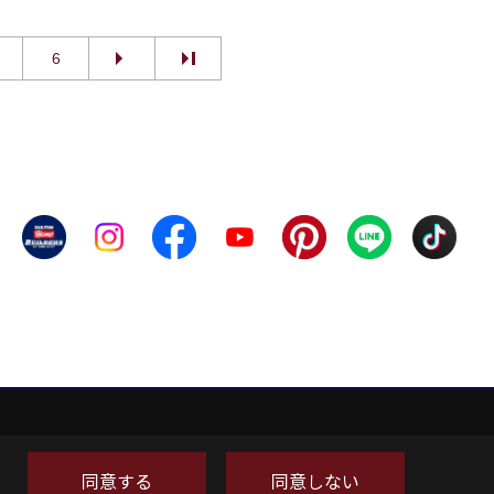
6
同意する
同意しない