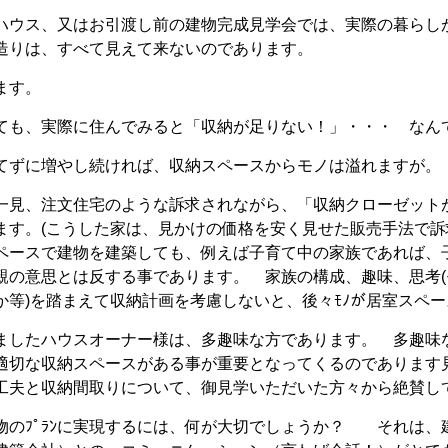
ハウス、又はお引渡し前の建物完成見学会では、実際の暮らし
造りは、すべて見えて来ないのであります。
ます。
ても、実際に住んでみると「収納が足りない！」・・・ な
てずに増やし続ければ、収納スペースからモノは溢れますが。
一見、注文住宅のような訴求されながら、「収納クローゼット
ます。(こうした家は、見かけの価格を安く見せた販売手法で訴
ペースで建物を建築しても、例えば子育て中の家族であれば、子
親の意思とは反する事であります。 家族の構成、趣味、思考
か等)を踏まえて収納計画を考慮しないと、後々ﾓﾉが居室スペ
ましたハウスオーナー様は、多趣味な方であります。 多趣
適切な収納スペースがある事が重要となってくるのであります
工夫と収納間取りについて、御見学いただいた方々から絶
物のﾌﾟﾗﾝに実現するには、何が大切でしょうか？ それは、