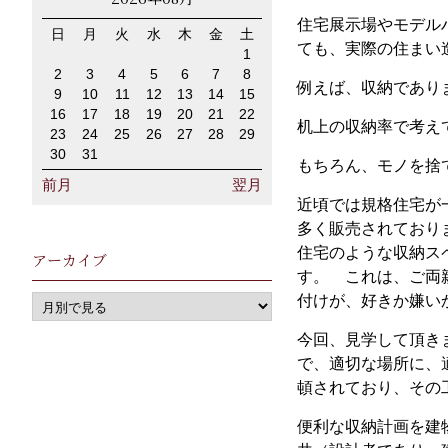
住宅展示場やモデル
日
月
火
水
木
金
土
ても、実際の住まい
1
2
3
4
5
6
7
8
例えば、収納であり
9
10
11
12
13
14
15
16
17
18
19
20
21
22
机上の収納率で考え
23
24
25
26
27
28
29
30
31
もちろん、モノを捨
前月
翌月
近頃では規格住宅が
多く販売されており
住宅のような収納ス
アーカイブ
す。 これは、ご両
付けが、好きか嫌い
今回、見学して頂き
で、適切な場所に、
頓されており、その
便利な収納計画を建