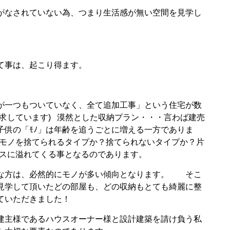
がなされていない為、つまり生活感が無い空間を見学し
んて事は、起こり得ます。
が一つもついていなく、全て追加工事」という住宅が数
求しています) 漠然とした収納プラン・・・言わば建売
供の「ﾓﾉ」は年齢を追うごとに増える一方でありま
(モノを捨てられるタイプか？捨てられないタイプか？片
ースに溢れてくる事となるのであります。
味な方は、必然的にモノが多い傾向となります。 そこ
見学して頂いたどの部屋も
、どの収納もとても綺麗に整
賛していただきました！
建主様であるハウスオーナー様と設計建築を請け負う私