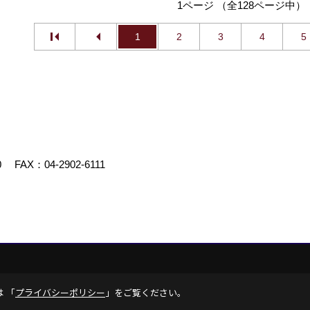
1ページ （全128ページ中）
1
2
3
4
5
0
FAX：04-2902-6111
エイト
は 「
プライバシーポリシー
」をご覧ください。