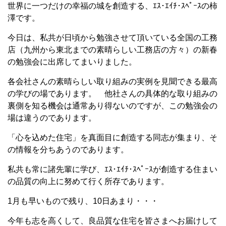
世界に一つだけの幸福の城を創造する、ｴｽ･ｴｲﾁ･ｽﾍﾟｰｽの柿
澤です。
今日は、私共が日頃から勉強させて頂いている全国の工務
店（九州から東北までの素晴らしい工務店の方々）の新春
の勉強会に出席してまいりました。
各会社さんの素晴らしい取り組みの実例を見聞できる最高
の学びの場であります。 他社さんの具体的な取り組みの
裏側を知る機会は通常あり得ないのですが、この勉強会の
場は違うのであります。
「心を込めた住宅」を真面目に創造する同志が集まり、そ
の情報を分ちあうのであります。
私共も常に諸先輩に学び、ｴｽ･ｴｲﾁ･ｽﾍﾟｰｽが創造する住まい
の品質の向上に努めて行く所存であります。
1月も早いもので残り、10日あまり・・・
今年も志を高くして、良品質な住宅を皆さまへお届けして