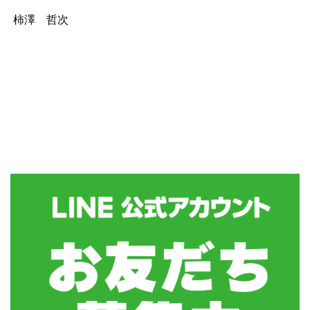
柿澤 哲次