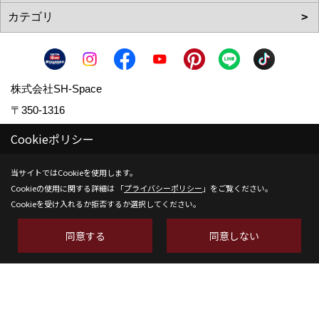
株式会社SH-Space
〒350-1316
埼玉県狭山市南入曽558-9
Cookieポリシー
TEL：
04-2902-6070
当サイトではCookieを使用します。
FAX：04-2902-6111
Cookieの使用に関する詳細は 「
プライバシーポリシー
」をご覧ください。
＜営業時間＞9:00～18:00
Cookieを受け入れるか拒否するか選択してください。
＜定休日＞水曜日
同意する
同意しない
Copyright (c) SH-space. All Rights Reserved.
Produced by
ゴデスクリエイト