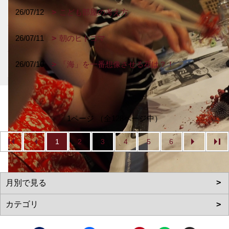
26/07/12
こども部屋の考え方
26/07/11
朝のヒトコマ
26/07/10
「海」を一番想像させる花は？！
1ページ （全128ページ中）
1
2
3
4
5
6