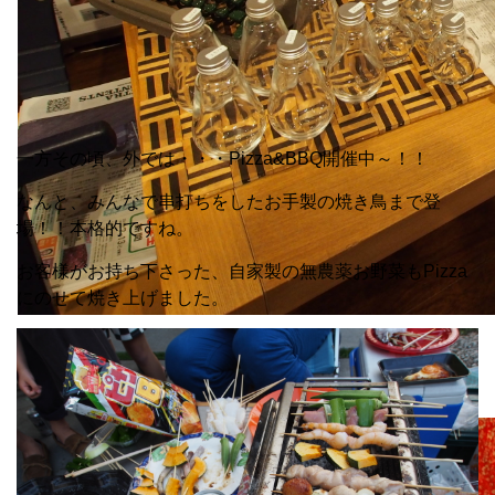
一方その頃、外では・・・Pizza&BBQ開催中～！！
なんと、みんなで串打ちをしたお手製の焼き鳥まで登
場！！本格的ですね。
お客様がお持ち下さった、自家製の無農薬お野菜もPizza
にのせて焼き上げました。
まずは準備から。とってもカラフル！かわいいですね。