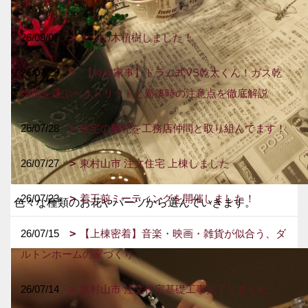
記事一覧
26/08/07
ヤシの木植樹しました！
26/07/29
【時短家事】ドラム式VS乾太くん！ガス乾
燥機を選ぶべきメリットと新築時の注意点を徹底解説
26/07/28
住宅の研究を工務店仲間と取り組んでます！
26/07/27
東村山市 注文住宅 上棟しました
26/07/23
着工前ミーティングを開催しました！
色々な種類のお花やパーツから選んでいきます。
26/07/15
【上棟密着】音楽・映画・雑貨が似合う、ダ
ルトンホームの家づくり
26/07/14
東村山市 注文住宅基礎工事完了しました