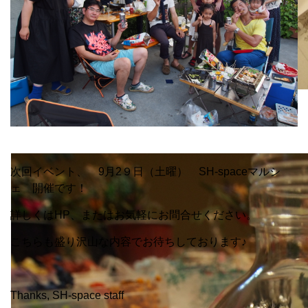
中に入れるパーツを白い紙の上で組み立てていきます。
次回イベント、 9月2９日（土曜） SH-spaceマルシ
ェ 開催です！
詳しくはHP、またはお気軽にお問合せください。
こちらも盛り沢山な内容でお待ちしております♪
Thanks, SH-space staff