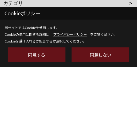
Cookieポリシー
当サイトではCookieを使用します。
株式会社SH-Space
Cookieの使用に関する詳細は 「
プライバシーポリシー
」をご覧ください。
Cookieを受け入れるか拒否するか選択してください。
〒350-1316
埼玉県狭山市南入曽558-9
同意する
同意しない
TEL：
04-2902-6070
FAX：04-2902-6111
＜営業時間＞9:00～18:00
＜定休日＞水曜日
Copyright (c) SH-space. All Rights Reserved.
Produced by
ゴデスクリエイト