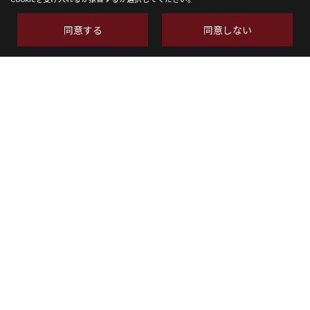
同意する
同意しない
株式会社SH-Space
〒350-1316
埼玉県狭山市南入曽558-9
TEL：
04-2902-6070
FAX：04-2902-6111
＜営業時間＞9:00～18:00
＜定休日＞水曜日
Copyright (c) SH-space. All Rights Reserved.
Produced by
ゴデスクリエイト