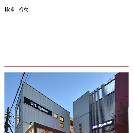
柿澤 哲次