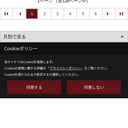
1ページ （全128ページ中）
1
2
3
4
5
6
Cookieポリシー
当サイトではCookieを使用します。
Cookieの使用に関する詳細は 「
プライバシーポリシー
」をご覧ください。
Cookieを受け入れるか拒否するか選択してください。
株式会社SH-Space
〒350-1316
同意する
同意しない
埼玉県狭山市南入曽558-9
TEL：
04-2902-6070
FAX：04-2902-6111
＜営業時間＞9:00～18:00