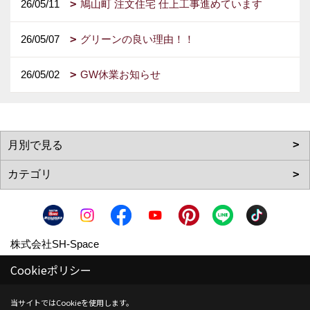
26/05/11
鳩山町 注文住宅 仕上工事進めています
26/05/07
グリーンの良い理由！！
26/05/02
GW休業お知らせ
株式会社SH-Space
〒350-1316
Cookieポリシー
埼玉県狭山市南入曽558-9
当サイトではCookieを使用します。
TEL：
04-2902-6070