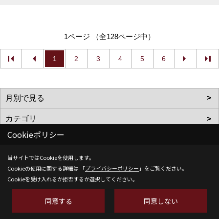
1ページ （全128ページ中）
1
2
3
4
5
6
Cookieポリシー
当サイトではCookieを使用します。
株式会社SH-Space
Cookieの使用に関する詳細は 「
プライバシーポリシー
」をご覧ください。
Cookieを受け入れるか拒否するか選択してください。
〒350-1316
埼玉県狭山市南入曽558-9
同意する
同意しない
TEL：
04-2902-6070