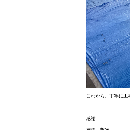
これから、丁寧に工
感謝
柿澤 哲次