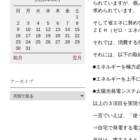
られていますが、個
求められています。
日
月
火
水
木
金
土
1
そして省エネに努め
2
3
4
5
6
7
8
9
10
11
12
13
14
15
ＺＥＨ（ゼロ・エネ
16
17
18
19
20
21
22
23
24
25
26
27
28
29
それでは、消費する
30
31
それには、以下の取
前月
翌月
■エネルギーを極力
■エネルギーを上手
アーカイブ
■太陽光発電システ
以上の３項目を実現
一言でいえば、「
⇒自宅で発電する電
当社は、建主さまと