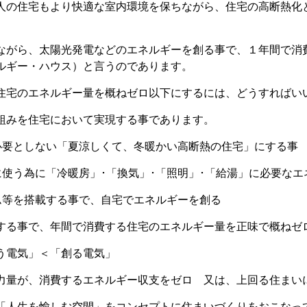
人の住宅もより快適な室内環境を保ちながら、住宅の高断熱化
ながら、太陽光発電などのエネルギーを創る事で、１年間で消
ルギー・ハウス）と言うのであります。
住宅のエネルギー量を概ねゼロ以下にするには、どうすれ
組みを住宅において実現する事であります。
必要としない「夏涼しくて、冬暖かい高断熱の住宅」にする事
に使う為に「冷暖房」･「換気」･「照明」･「給湯」に必要な
ム等を搭載する事で、自宅でエネルギーを創る
する事で、年間で消費する住宅のエネルギー量を正味で概ねゼ
使う電気」＜「創る電気」
力量が、消費するエネルギー収支をゼロ 又は、上回る住まい
「人生を愉しむ空間」をコンセプトに住まいづくりをおこなっ