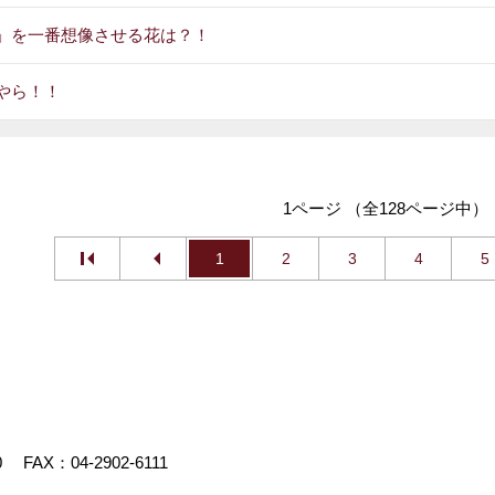
」を一番想像させる花は？！
やら！！
1ページ （全128ページ中）
1
2
3
4
5
0
FAX：04-2902-6111