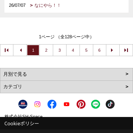
26/07/07
なにやら！！
1ページ （全128ページ中）
1
2
3
4
5
6
株式会社SH-Space
Cookieポリシー
〒350-1316