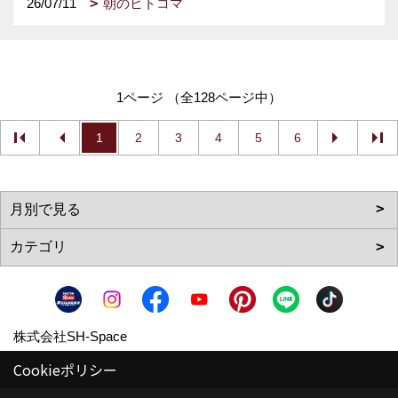
26/07/11
朝のヒトコマ
1ページ （全128ページ中）
1
2
3
4
5
6
株式会社SH-Space
〒350-1316
Cookieポリシー
埼玉県狭山市南入曽558-9