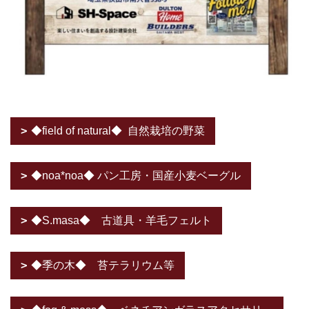
◆field of natural◆ 自然栽培の野菜
◆noa*noa◆ パン工房・国産小麦ベーグル
◆S.masa◆ 古道具・羊毛フェルト
◆季の木◆ 苔テラリウム等