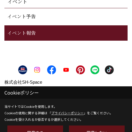
イベント
イベント予告
イベント報告
株式会社SH-Space
〒350-1316
Cookieポリシー
埼玉県狭山市南入曽558-9
当サイトではCookieを使用します。
TEL：
04-2902-6070
Cookieの使用に関する詳細は 「
プライバシーポリシー
」をご覧ください。
FAX：04-2902-6111
Cookieを受け入れるか拒否するか選択してください。
＜営業時間＞9:00～18:00