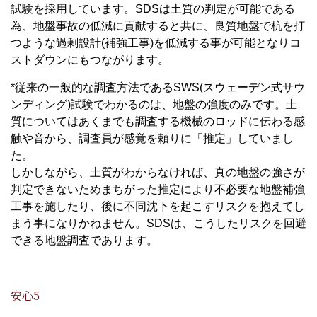
試験を採用しています。SDSは土質の判定が可能である
為、地盤事故の低減に貢献すると共に、良質地盤で杭を打
つような過剰設計(補強工事)を低減する事が可能となりコ
ストダウンにもつながります。
*従来の一般的な調査方法であるSWS(スウェーデン式サウ
ンディング)試験でわかるのは、地盤の強度のみです。土
質についてはあくまでも調査する機械のロッドに伝わる感
触や音から、調査員が感覚を頼りに「推定」していまし
た。
しかしながら、土質がわからなければ、真の地盤の強さが
判定できないためまちがった推定により不必要な地盤補強
工事を施したり、後に不同沈下を起こすリスクを抱えてし
まう事になりかねません。SDSは、こうしたリスクを回避
できる地盤調査であります。
安心5