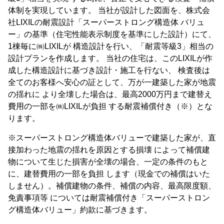
体制を実現しています。 当社が設計した図面を、株式会
社LIXILの耐震設計「スーパーストロング構造体 バリュ
ー」の基準（住宅性能表示制度を基準にした設計）にて、
1棟毎に㈱LIXILが 構造設計を行い、「耐震等級3」相当の
設計プランを作成します。 当社の住宅は、このLIXILが作
成した構造設計に基づき設計・施工を行ない、 検査後は
全てのお客様へ安心の証として、万が一建築した家が地震
の揺れに より全壊した場合は、最高2000万円まで建替え
費用の一部を㈱LIXILが負担 する耐震補償付き（※）とな
ります。
※スーパーストロング構造体バリューで建築した家が、直
接加わった地震の揺れを原因とする損壊 によって補償建
物について生じた損害が全壊の場合、一定の条件のもと
に、建替費用の一部を負担 します（現金での補償はいた
しません）。補償建物の条件、補償の内容、最高限度額、
免責事項等 については耐震補償付き「スーパーストロン
グ構造体バリュー」約款に基づきます。