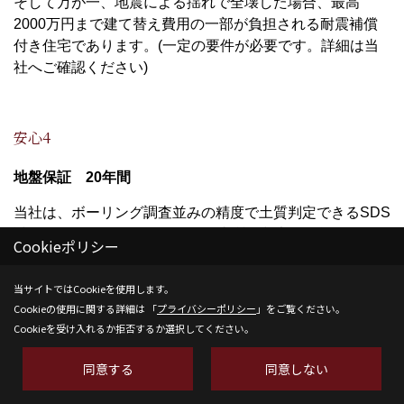
そして万が一、地震による揺れで全壊した場合、最高
2000万円まで建て替え費用の一部が負担される耐震補償
付き住宅であります。(一定の要件が必要です。詳細は当
社へご確認ください)
安心4
地盤保証 20年間
当社は、ボーリング調査並みの精度で土質判定できるSDS
試験を採用しています。SDSは土質の判定が可能である
Cookieポリシー
為、地盤事故の低減に貢献すると共に、良質地盤で杭を打
つような過剰設計(補強工事)を低減する事が可能となりコ
当サイトではCookieを使用します。
ストダウンにもつながります。
Cookieの使用に関する詳細は 「
プライバシーポリシー
」をご覧ください。
Cookieを受け入れるか拒否するか選択してください。
*従来の一般的な調査方法であるSWS(スウェーデン式サウ
ンディング)試験でわかるのは、地盤の強度のみです。土
同意する
同意しない
質についてはあくまでも調査する機械のロッドに伝わる感
触や音から、調査員が感覚を頼りに「推定」していまし