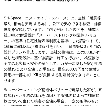
SH-Space（エス・エイチ・スペース）は、全棟「耐震等
級3」相当を実現 する為に、公正で安心できる検査・補償
体制を実現しています。 当社が設計した図面を、株式会
社LIXILの耐震設計「スーパーストロング構造体 バリュ
ー」の基準（住宅性能表示制度を基準にした設計）にて、
1棟毎に㈱LIXILが 構造設計を行い、「耐震等級3」相当の
設計プランを作成します。 当社の住宅は、このLIXILが作
成した構造設計に基づき設計・施工を行ない、 検査後は
全てのお客様へ安心の証として、万が一建築した家が地震
の揺れに より全壊した場合は、最高2000万円まで建替え
費用の一部を㈱LIXILが負担 する耐震補償付き（※）とな
ります。
※スーパーストロング構造体バリューで建築した家が、直
接加わった地震の揺れを原因とする損壊 によって補償建
物について生じた損害が全壊の場合、一定の条件のもと