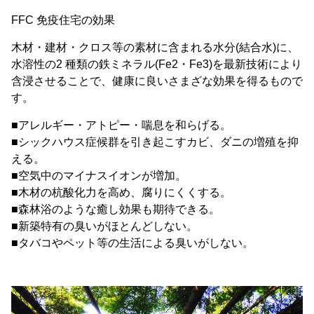
FFC 免疫住宅の効果
木材・建材・クロス等の素材に含まれる水分(結合水)に、
水溶性の2 種類の鉄ミネラル(Fe2・Fe3)を最新技術により
含浸させることで、健康に良いさまざな効果を得るもので
す。
■アレルギー・アトピー・喘息を和らげる。
■シックハウス症候群を引き起こすカビ、ダニの増殖を抑
える。
■空気中のマイナスイオンが増加。
■木材の杭酸化力を高め、腐りにくくする。
■森林浴のような癒し効果も期待できる。
■新築特有の臭いがほとんどしない。
■タバコやペット等の生活による臭いがしない。