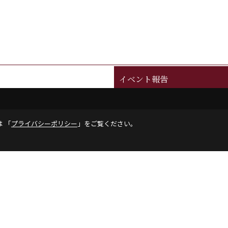
イベント報告
は 「
プライバシーポリシー
」をご覧ください。
0
FAX：04-2902-6111
エイト