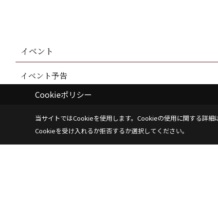
イベント
イベント予告
Cookieポリシー
当サイトではCookieを使用します。
Cookieの使用に関する詳細
Cookieを受け入れるか拒否するか選択してください。
株式会社SH-Space
〒350-1316
埼玉県狭山市南入曽558-9
TEL：
04-2902-607
＜営業時間＞9:00～18:00
＜定休日＞水曜日
サイトマップ
Copyright (c) SH-space. All Rights Reserved.
|
Produced by
ゴデスクリ