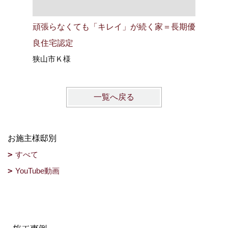
頑張らなくても「キレイ」が続く家＝長期優
好きがつ
良住宅認定
by DU
狭山市Ｋ様
坂戸市Ｔ
一覧へ戻る
お施主様邸別
すべて
YouTube動画