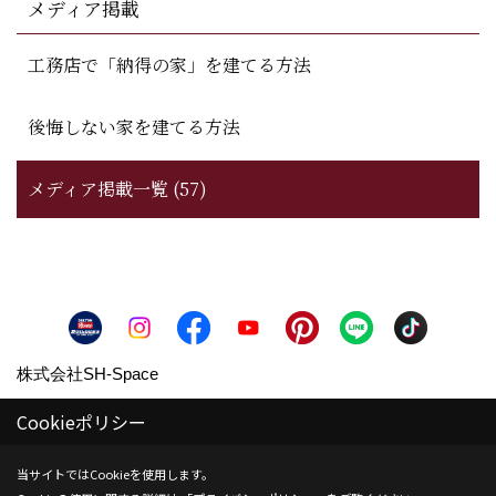
メディア掲載
工務店で「納得の家」を建てる方法
後悔しない家を建てる方法
メディア掲載一覧 (57)
株式会社SH-Space
〒350-1316
Cookieポリシー
埼玉県狭山市南入曽558-9
TEL：
04-2902-6070
当サイトではCookieを使用します。