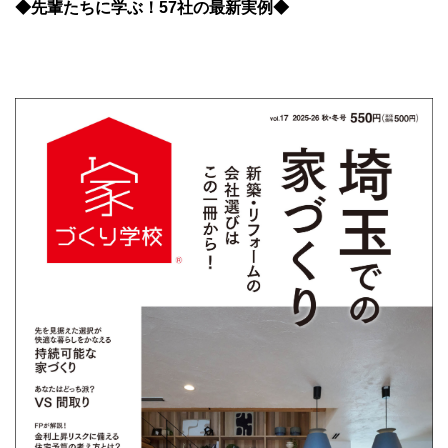
◆先輩たちに学ぶ！57社の最新実例◆