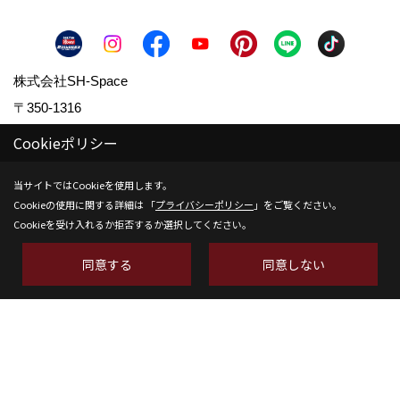
株式会社SH-Space
〒350-1316
埼玉県狭山市南入曽558-9
Cookieポリシー
TEL：
04-2902-6070
当サイトではCookieを使用します。
FAX：04-2902-6111
Cookieの使用に関する詳細は 「
プライバシーポリシー
」をご覧ください。
＜営業時間＞9:00～18:00
Cookieを受け入れるか拒否するか選択してください。
＜定休日＞水曜日
同意する
同意しない
Copyright (c) SH-space. All Rights Reserved.
Produced by
ゴデスクリエイト