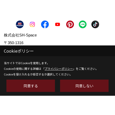
株式会社SH-Space
〒350-1316
Cookieポリシー
埼玉県狭山市南入曽558-9
TEL：
04-2902-6070
当サイトではCookieを使用します。
FAX：04-2902-6111
Cookieの使用に関する詳細は 「
プライバシーポリシー
」をご覧ください。
＜営業時間＞9:00～18:00
Cookieを受け入れるか拒否するか選択してください。
＜定休日＞水曜日
同意する
同意しない
Copyright (c) SH-space. All Rights Reserved.
Produced by
ゴデスクリエイト