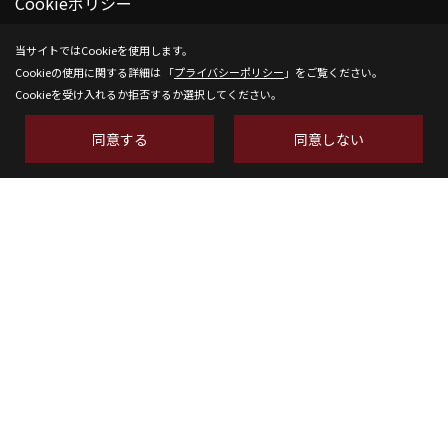
Cookieポリシー
後悔しない家を建てる方法
当サイトではCookieを使用します。
Cookieの使用に関する詳細は 「
プライバシーポリシー
」をご覧ください。
Cookieを受け入れるか拒否するか選択してください。
メディア掲載一覧 (57)
同意する
同意しない
株式会社SH-Space
〒350-1316
埼玉県狭山市南入曽558-9
TEL：
04-2902-6070
FAX：04-2902-6111
＜営業時間＞9:00～18:00