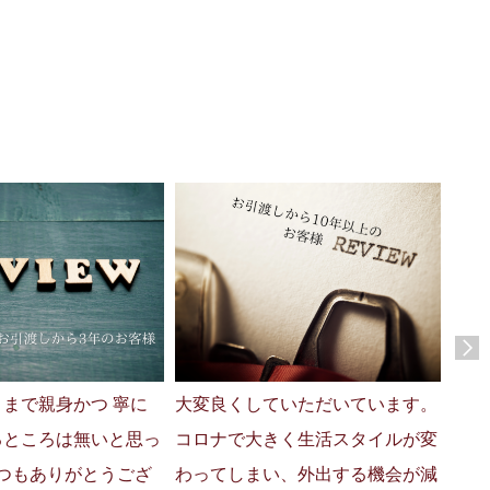
まで親身かつ 寧に
大変良くしていただいています。
最高
るところは無いと思っ
コロナで大きく生活スタイルが変
す！
1年
いつもありがとうござ
わってしまい、外出する機会が減