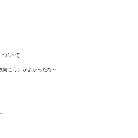
について
枚向こう）がよかったな～
。