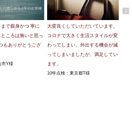
まで親身かつ 寧に
大変良くしていただいています。
最高
るところは無いと思っ
コロナで大きく生活スタイルが変
す！
1年
いつもありがとうござ
わってしまい、外出する機会が減
ってしまいましたが、満足してい
山市Y様
ます。
10年点検：東京都T様