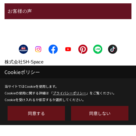
お客様の声
株式会社SH-Space
Cookieポリシー
〒350-1316
埼玉県狭山市南入曽558-9
当サイトではCookieを使用します。
TEL：
04-2902-6070
Cookieの使用に関する詳細は 「
プライバシーポリシー
」をご覧ください。
FAX：04-2902-6111
Cookieを受け入れるか拒否するか選択してください。
＜営業時間＞9:00～18:00
同意する
同意しない
＜定休日＞水曜日