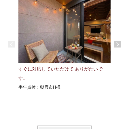
すぐに対応していただけて ありがたいで
毎年あり
す。
どすぐに
半年点検：朝霞市H様
3年点検