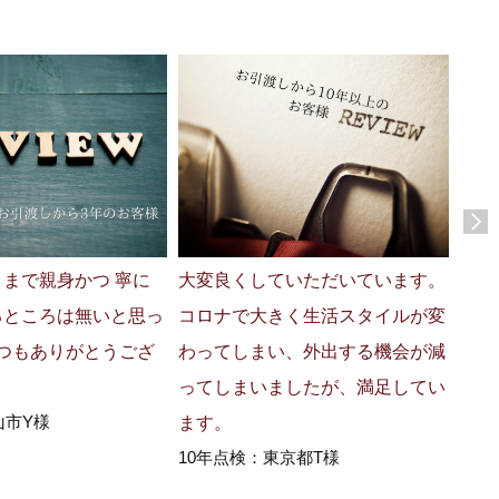
まで親身かつ 寧に
大変良くしていただいています。
最高
るところは無いと思っ
コロナで大きく生活スタイルが変
す！
1年
いつもありがとうござ
わってしまい、外出する機会が減
ってしまいましたが、満足してい
山市Y様
ます。
10年点検：東京都T様