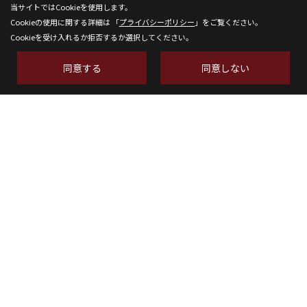
当サイトではCookieを使用します。
Cookieの使用に関する詳細は 「
プライバシーポリシー
」をご覧ください。
Cookieを受け入れるか拒否するか選択してください。
同意する
同意しない
株式会社SH-Space
〒350-1316
埼玉県狭山市南入曽558-9
TEL：
04-2902-6070
FAX：04-2902-6111
＜営業時間＞9:00～18:00
＜定休日＞水曜日
Copyright (c) SH-space. All Rights Reserved.
Produced by
ゴデスクリエイト