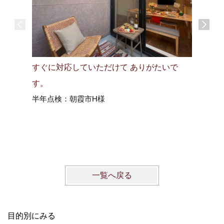
すぐに対応していただけて ありがたいで
毎年あり
す。
どすぐに
半年点検：朝霞市H様
3年点検
一覧へ戻る
目的別にみる