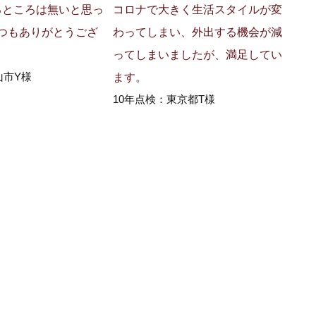
るところは無いと思っ
コロナで大きく生活スタイルが変
す！
1年
いつもありがとうござ
わってしまい、外出する機会が減
ってしまいましたが、満足してい
山市Y様
ます。
10年点検：東京都T様