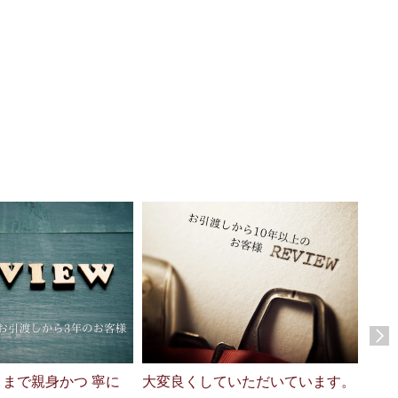
まで親身かつ 寧に
大変良くしていただいています。
最高